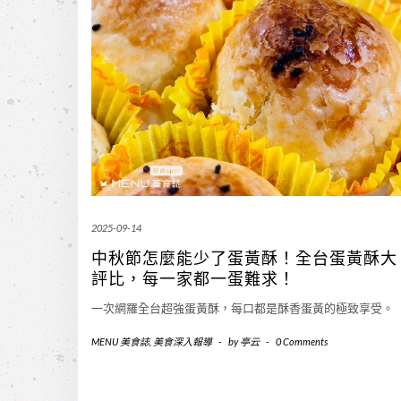
2025-09-14
中秋節怎麼能少了蛋黃酥！全台蛋黃酥大
評比，每一家都一蛋難求！
一次網羅全台超強蛋黃酥，每口都是酥香蛋黃的極致享受。
MENU 美食誌
,
美食深入報導
-
by
亭云
-
0 Comments