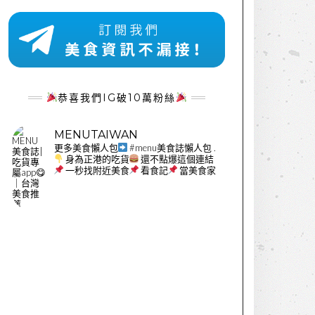
恭喜我們IG破10萬粉絲
MENUTAIWAN
更多美食懶人包
#menu美食誌懶人包
.
身為正港的吃貨
還不點爆這個連結
一秒找附近美食
看食記
當美食家