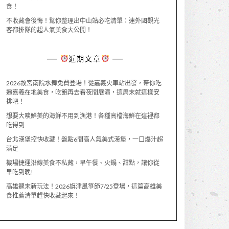
食！
不收藏會後悔！幫你整理出中山站必吃清單：連外國觀光
客都排隊的超人氣美食大公開！
近期文章
2026故宮南院水舞免費登場！從嘉義火車站出發，帶你吃
遍嘉義在地美食，吃飽再去看夜間展演，這周末就這樣安
排吧！
想要大啖鮮美的海鮮不用到漁港！各種高檔海鮮在這裡都
吃得到
台北漢堡控快收藏！盤點6間高人氣美式漢堡，一口爆汁超
滿足
機場捷運沿線美食不私藏，早午餐、火鍋、甜點，讓你從
早吃到晚!
高雄週末新玩法！2026旗津風箏節7/25登場，這篇高雄美
食推薦清單趕快收藏起來！