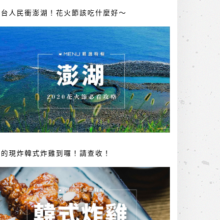
全台人民衝澎湖！花火節該吃什麼好～
你的現炸韓式炸雞到囉！請查收！