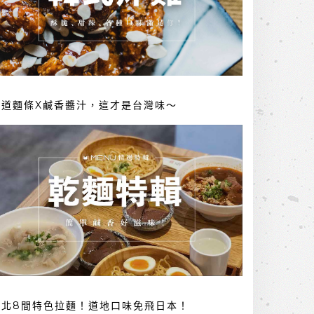
勁道麵條X鹹香醬汁，這才是台灣味～
台北8間特色拉麵！道地口味免飛日本！