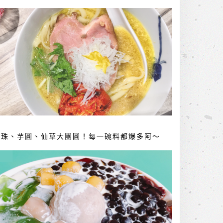
珍珠、芋圓、仙草大團圓！每一碗料都爆多阿～