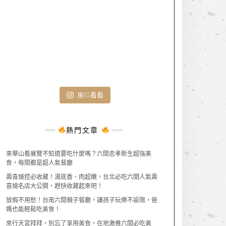
來IG看看
熱門文章
來華山看展覽不知道要吃什麼嗎？六間忠孝新生超強美
食，每間都是超人氣餐廳
壽喜燒控必收藏！湯底香、肉超嫩，台北必吃六間人氣壽
喜燒名店大公開，趕快收藏起來吧！
放假不用愁！台南六間親子餐廳，讓孩子玩樂不設限，爸
媽也能輕鬆吃美食！
來行天宮拜拜，別忘了享用美食，在地激推六間必吃美