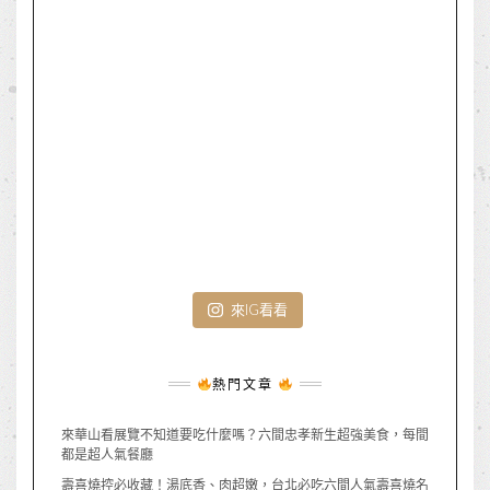
來IG看看
熱門文章
來華山看展覽不知道要吃什麼嗎？六間忠孝新生超強美食，每間
都是超人氣餐廳
壽喜燒控必收藏！湯底香、肉超嫩，台北必吃六間人氣壽喜燒名