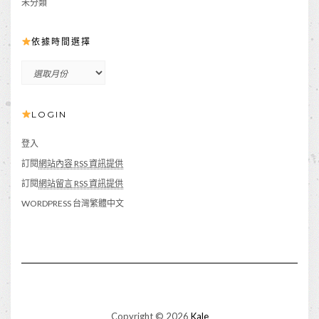
未分類
依據時間選擇
依
據
時
LOGIN
間
選
擇
登入
訂閱
網站內容 RSS 資訊提供
訂閱
網站留言 RSS 資訊提供
WORDPRESS 台灣繁體中文
Copyright © 2026
Kale