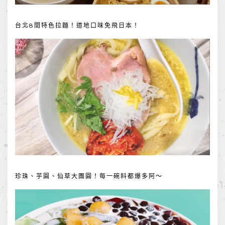
台北8間特色拉麵！道地口味免飛日本！
珍珠、芋圓、仙草大團圓！每一碗料都爆多阿～