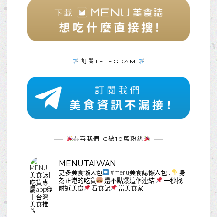
訂閱TELEGRAM
恭喜我們IG破10萬粉絲
MENUTAIWAN
更多美食懶人包
#menu美食誌懶人包
.
身
為正港的吃貨
還不點爆這個連結
一秒找
附近美食
看食記
當美食家