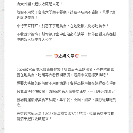
店大公開，趕快收藏起來吧！
放假不用愁！台南六間親子餐廳，讓孩子玩樂不設限，爸媽也能
輕鬆吃美食！
來行天宮拜拜，別忘了享用美食，在地激推六間必吃美食！
不收藏會後悔！幫你整理出中山站必吃清單：連外國觀光客都排
隊的超人氣美食大公開！
近期文章
2026故宮南院水舞免費登場！從嘉義火車站出發，帶你吃遍嘉
義在地美食，吃飽再去看夜間展演，這周末就這樣安排吧！
想要大啖鮮美的海鮮不用到漁港！各種高檔海鮮在這裡都吃得到
台北漢堡控快收藏！盤點6間高人氣美式漢堡，一口爆汁超滿足
機場捷運沿線美食不私藏，早午餐、火鍋、甜點，讓你從早吃到
晚!
高雄週末新玩法！2026旗津風箏節7/25登場，這篇高雄美食推
薦清單趕快收藏起來！