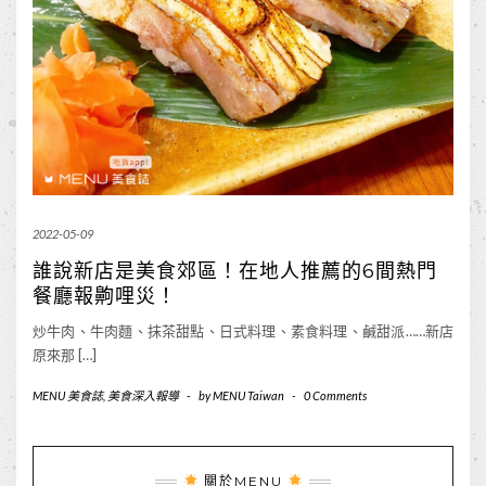
2022-05-09
誰說新店是美食郊區！在地人推薦的6間熱門
餐廳報齁哩災！
炒牛肉、牛肉麵、抹茶甜點、日式料理、素食料理、鹹甜派……新店
原來那 […]
MENU 美食誌
,
美食深入報導
-
by
MENU Taiwan
-
0 Comments
關於MENU