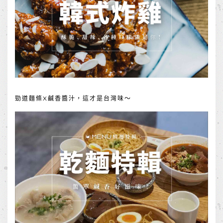
勁道麵條X鹹香醬汁，這才是台灣味～