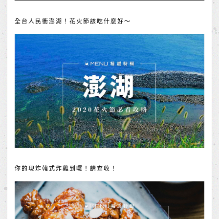
全台人民衝澎湖！花火節該吃什麼好～
你的現炸韓式炸雞到囉！請查收！