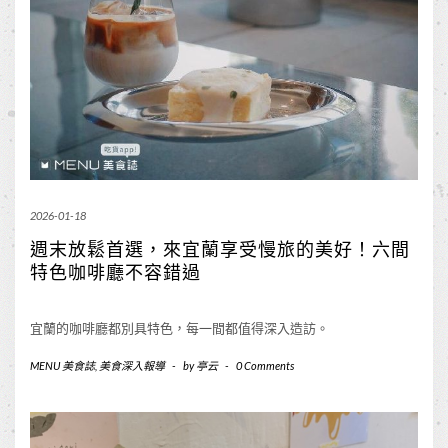
2026-01-18
週末放鬆首選，來宜蘭享受慢旅的美好！六間
特色咖啡廳不容錯過
宜蘭的咖啡廳都別具特色，每一間都值得深入造訪。
MENU 美食誌
,
美食深入報導
-
by
亭云
-
0 Comments