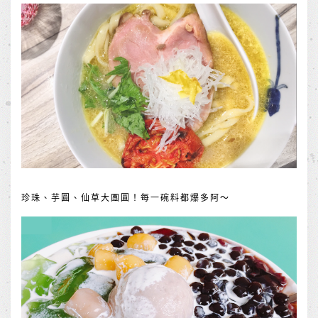
珍珠、芋圓、仙草大團圓！每一碗料都爆多阿～