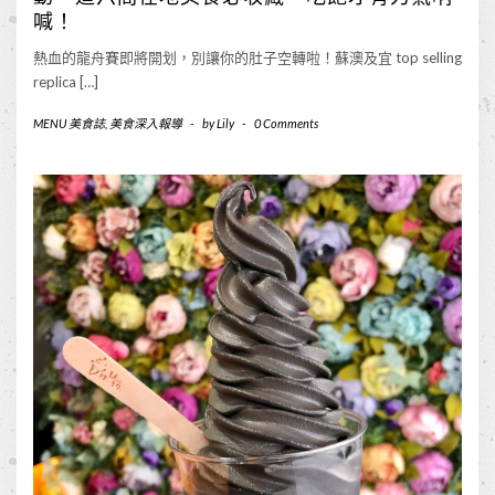
喊！
熱血的龍舟賽即將開划，別讓你的肚子空轉啦！蘇澳及宜 top selling
replica […]
MENU 美食誌
,
美食深入報導
-
by
Lily
-
0 Comments