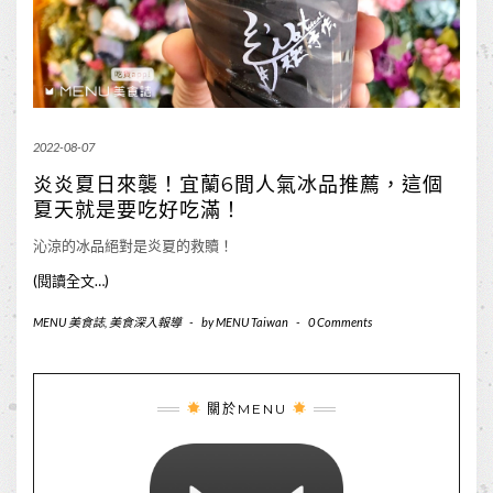
2022-08-07
炎炎夏日來襲！宜蘭6間人氣冰品推薦，這個
夏天就是要吃好吃滿！
沁涼的冰品絕對是炎夏的救贖！
(閱讀全文…)
MENU 美食誌
,
美食深入報導
-
by
MENU Taiwan
-
0 Comments
關於MENU