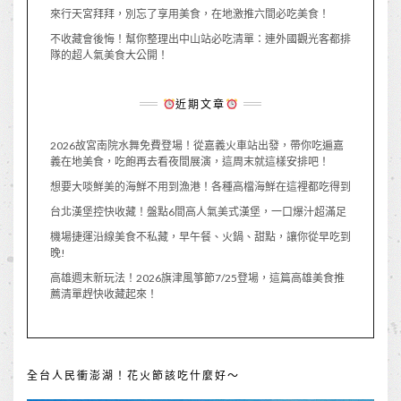
來行天宮拜拜，別忘了享用美食，在地激推六間必吃美食！
不收藏會後悔！幫你整理出中山站必吃清單：連外國觀光客都排
隊的超人氣美食大公開！
近期文章
2026故宮南院水舞免費登場！從嘉義火車站出發，帶你吃遍嘉
義在地美食，吃飽再去看夜間展演，這周末就這樣安排吧！
想要大啖鮮美的海鮮不用到漁港！各種高檔海鮮在這裡都吃得到
台北漢堡控快收藏！盤點6間高人氣美式漢堡，一口爆汁超滿足
機場捷運沿線美食不私藏，早午餐、火鍋、甜點，讓你從早吃到
晚!
高雄週末新玩法！2026旗津風箏節7/25登場，這篇高雄美食推
薦清單趕快收藏起來！
全台人民衝澎湖！花火節該吃什麼好～