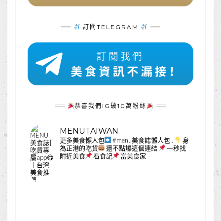
訂閱TELEGRAM
恭喜我們IG破10萬粉絲
MENUTAIWAN
更多美食懶人包
#menu美食誌懶人包
.
身
為正港的吃貨
還不點爆這個連結
一秒找
附近美食
看食記
當美食家