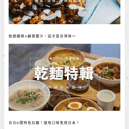
勁道麵條X鹹香醬汁，這才是台灣味～
台北8間特色拉麵！道地口味免飛日本！