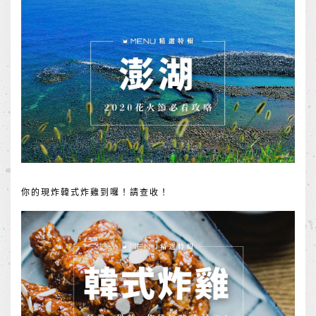
你的現炸韓式炸雞到囉！請查收！