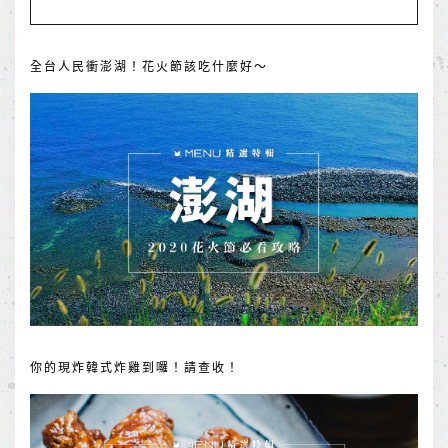
全台人民衝澎湖！花火節該吃什麼好～
你的現炸韓式炸雞到囉！請查收！