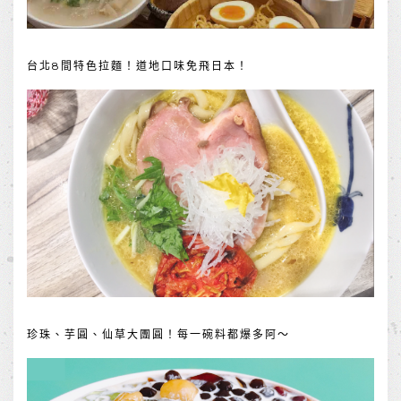
台北8間特色拉麵！道地口味免飛日本！
珍珠、芋圓、仙草大團圓！每一碗料都爆多阿～