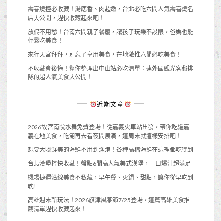
壽喜燒控必收藏！湯底香、肉超嫩，台北必吃六間人氣壽喜燒名
店大公開，趕快收藏起來吧！
放假不用愁！台南六間親子餐廳，讓孩子玩樂不設限，爸媽也能
輕鬆吃美食！
來行天宮拜拜，別忘了享用美食，在地激推六間必吃美食！
不收藏會後悔！幫你整理出中山站必吃清單：連外國觀光客都排
隊的超人氣美食大公開！
近期文章
2026故宮南院水舞免費登場！從嘉義火車站出發，帶你吃遍嘉
義在地美食，吃飽再去看夜間展演，這周末就這樣安排吧！
想要大啖鮮美的海鮮不用到漁港！各種高檔海鮮在這裡都吃得到
台北漢堡控快收藏！盤點6間高人氣美式漢堡，一口爆汁超滿足
機場捷運沿線美食不私藏，早午餐、火鍋、甜點，讓你從早吃到
晚!
高雄週末新玩法！2026旗津風箏節7/25登場，這篇高雄美食推
薦清單趕快收藏起來！