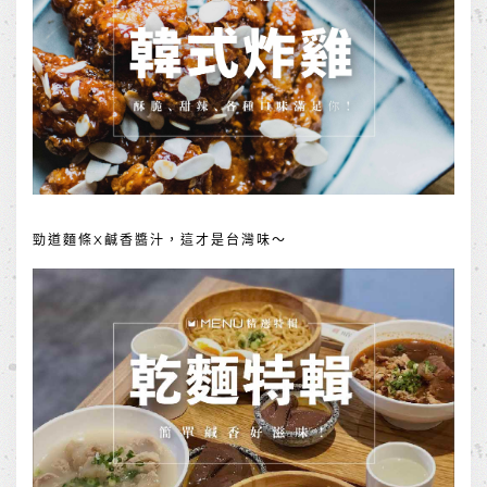
勁道麵條X鹹香醬汁，這才是台灣味～