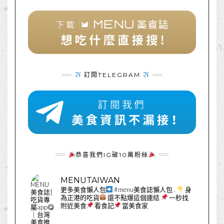
訂閱TELEGRAM
恭喜我們IG破10萬粉絲
MENUTAIWAN
更多美食懶人包
#menu美食誌懶人包
.
身
為正港的吃貨
還不點爆這個連結
一秒找
附近美食
看食記
當美食家