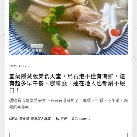
2025-08-17
宜蘭隱藏版美食天堂，烏石港不僅有海鮮，還
有超多早午餐、咖啡廳，連在地人也都讚不絕
口！
想邊看海邊享受美食，來烏石港就對了！早餐、午餐、下午茶、晚
餐應有盡有！
MENU 美食誌
,
美食深入報導
-
by
亭云
-
0 Comments