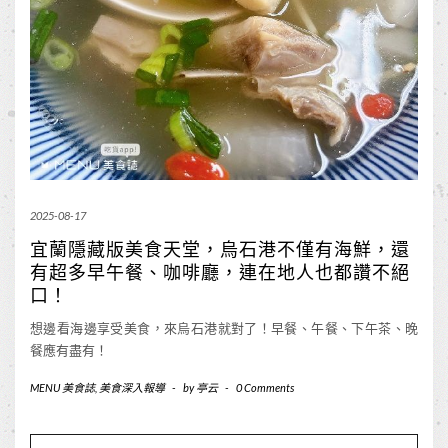
2025-08-17
宜蘭隱藏版美食天堂，烏石港不僅有海鮮，還
有超多早午餐、咖啡廳，連在地人也都讚不絕
口！
想邊看海邊享受美食，來烏石港就對了！早餐、午餐、下午茶、晚
餐應有盡有！
MENU 美食誌
,
美食深入報導
-
by
亭云
-
0 Comments