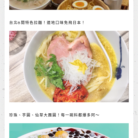
台北8間特色拉麵！道地口味免飛日本！
珍珠、芋圓、仙草大團圓！每一碗料都爆多阿～