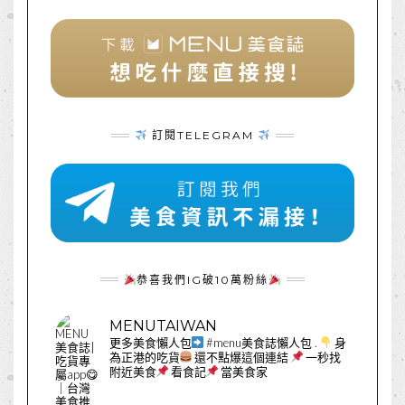
訂閱TELEGRAM
恭喜我們IG破10萬粉絲
MENUTAIWAN
更多美食懶人包
#menu美食誌懶人包
.
身
為正港的吃貨
還不點爆這個連結
一秒找
附近美食
看食記
當美食家