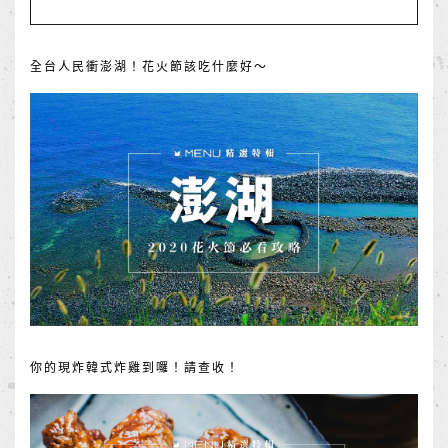
全台人民衝澎湖！花火節該吃什麼好～
你的現炸韓式炸雞到囉！請查收！