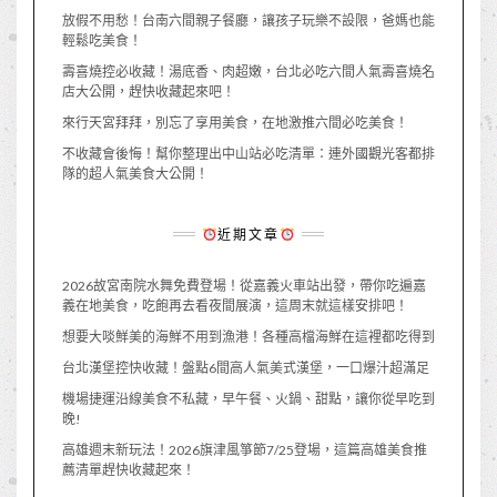
放假不用愁！台南六間親子餐廳，讓孩子玩樂不設限，爸媽也能
輕鬆吃美食！
壽喜燒控必收藏！湯底香、肉超嫩，台北必吃六間人氣壽喜燒名
店大公開，趕快收藏起來吧！
來行天宮拜拜，別忘了享用美食，在地激推六間必吃美食！
不收藏會後悔！幫你整理出中山站必吃清單：連外國觀光客都排
隊的超人氣美食大公開！
近期文章
2026故宮南院水舞免費登場！從嘉義火車站出發，帶你吃遍嘉
義在地美食，吃飽再去看夜間展演，這周末就這樣安排吧！
想要大啖鮮美的海鮮不用到漁港！各種高檔海鮮在這裡都吃得到
台北漢堡控快收藏！盤點6間高人氣美式漢堡，一口爆汁超滿足
機場捷運沿線美食不私藏，早午餐、火鍋、甜點，讓你從早吃到
晚!
高雄週末新玩法！2026旗津風箏節7/25登場，這篇高雄美食推
薦清單趕快收藏起來！