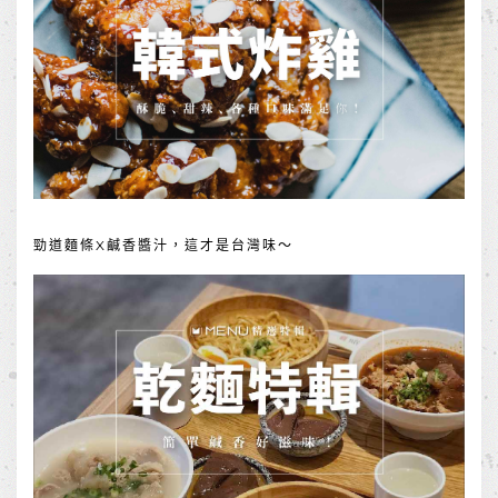
勁道麵條X鹹香醬汁，這才是台灣味～