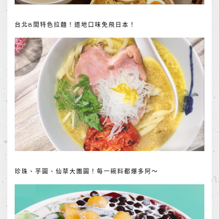
台北8間特色拉麵！道地口味免飛日本！
珍珠、芋圓、仙草大團圓！每一碗料都爆多阿～