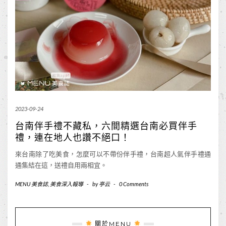
2023-09-24
台南伴手禮不藏私，六間精選台南必買伴手
禮，連在地人也讚不絕口！
來台南除了吃美食，怎麼可以不帶份伴手禮，台南超人氣伴手禮通
通集結在這，送禮自用兩相宜。
MENU 美食誌
,
美食深入報導
-
by
亭云
-
0 Comments
關於MENU