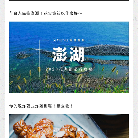
全台人民衝澎湖！花火節該吃什麼好～
你的現炸韓式炸雞到囉！請查收！