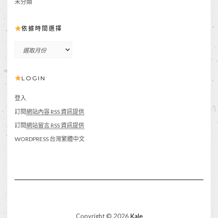
未分類
依據時間選擇
依
據
時
LOGIN
間
選
擇
登入
訂閱
網站內容 RSS 資訊提供
訂閱
網站留言 RSS 資訊提供
WORDPRESS 台灣繁體中文
Copyright © 2026
Kale