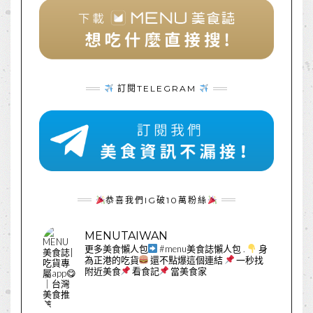
訂閱TELEGRAM
恭喜我們IG破10萬粉絲
MENUTAIWAN
更多美食懶人包
#menu美食誌懶人包
.
身
為正港的吃貨
還不點爆這個連結
一秒找
附近美食
看食記
當美食家