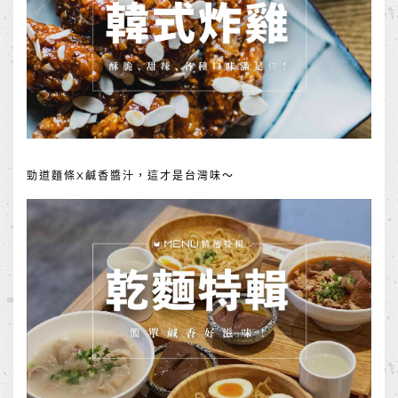
勁道麵條X鹹香醬汁，這才是台灣味～