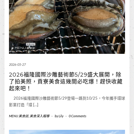
2026-05-27
2026福隆國際沙雕藝術節5/29盛大展開，除
了拍美照，貢寮美食這幾間必吃爆！趕快收藏
起來吧！
2026福隆國際沙雕藝術節5/29登場一路到10/25，今年攜手環球
影業打造「環 […]
MENU 美食誌
,
美食深入報導
-
by
Lily
-
0 Comments