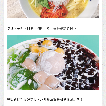
珍珠、芋圓、仙草大團圓！每一碗料都爆多阿～
呼吸新鮮空氣好舒服，戶外餐酒館特輯快收藏起來！