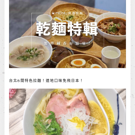
台北8間特色拉麵！道地口味免飛日本！