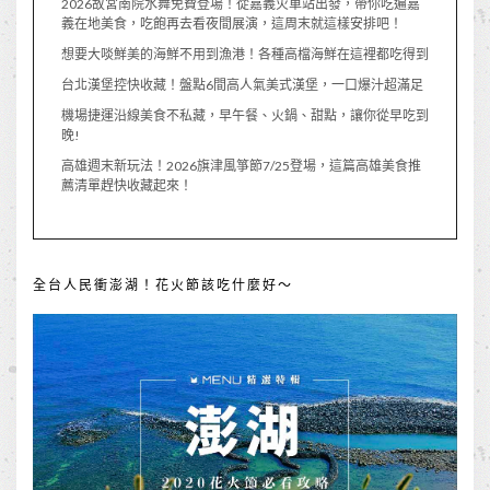
2026故宮南院水舞免費登場！從嘉義火車站出發，帶你吃遍嘉
義在地美食，吃飽再去看夜間展演，這周末就這樣安排吧！
想要大啖鮮美的海鮮不用到漁港！各種高檔海鮮在這裡都吃得到
台北漢堡控快收藏！盤點6間高人氣美式漢堡，一口爆汁超滿足
機場捷運沿線美食不私藏，早午餐、火鍋、甜點，讓你從早吃到
晚!
高雄週末新玩法！2026旗津風箏節7/25登場，這篇高雄美食推
薦清單趕快收藏起來！
全台人民衝澎湖！花火節該吃什麼好～