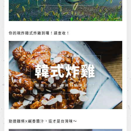
你的現炸韓式炸雞到囉！請查收！
勁道麵條X鹹香醬汁，這才是台灣味～