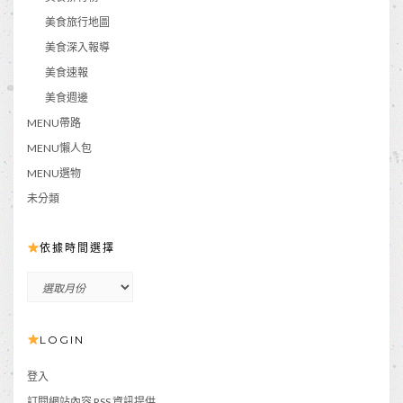
美食旅行地圖
美食深入報導
美食速報
美食週邊
MENU帶路
MENU懶人包
MENU選物
未分類
依據時間選擇
依
據
時
LOGIN
間
選
擇
登入
訂閱
網站內容 RSS 資訊提供