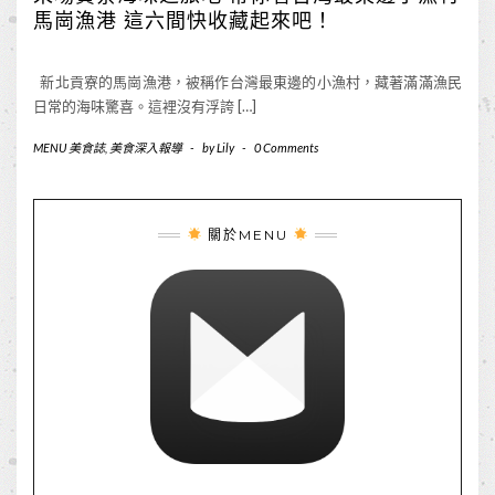
馬崗漁港 這六間快收藏起來吧！
新北貢寮的馬崗漁港，被稱作台灣最東邊的小漁村，藏著滿滿漁民
日常的海味驚喜。這裡沒有浮誇 […]
MENU 美食誌
,
美食深入報導
-
by
Lily
-
0 Comments
關於MENU