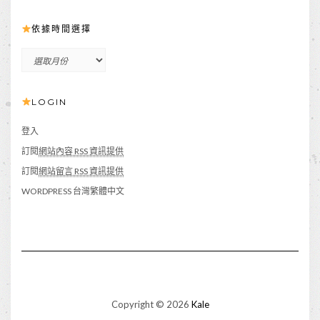
依據時間選擇
依
據
時
LOGIN
間
選
擇
登入
訂閱
網站內容 RSS 資訊提供
訂閱
網站留言 RSS 資訊提供
WORDPRESS 台灣繁體中文
Copyright © 2026
Kale