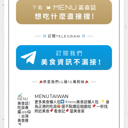
訂閱TELEGRAM
恭喜我們IG破10萬粉絲
MENUTAIWAN
更多美食懶人包
#menu美食誌懶人包
.
身
為正港的吃貨
還不點爆這個連結
一秒找
附近美食
看食記
當美食家