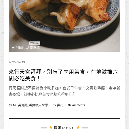
2025-07-13
來行天宮拜拜，別忘了享用美食，在地激推六
間必吃美食！
行天宮附近不僅特色小吃多樣，台式早午餐、文青咖啡廳、老字號
宵夜場，就連必比登美食也都吃得到 […]
MENU 美食誌
,
美食深入報導
-
by
亭云
-
0 Comments
關於MENU