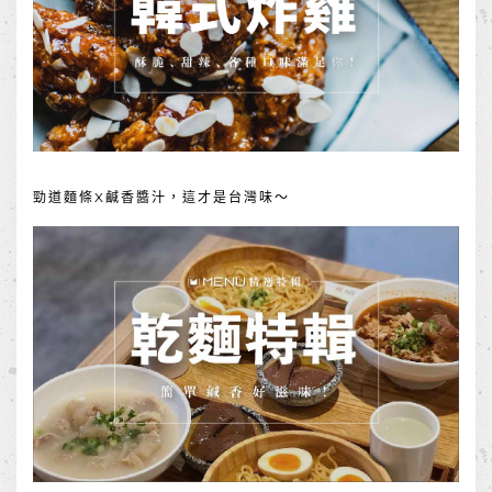
勁道麵條X鹹香醬汁，這才是台灣味～