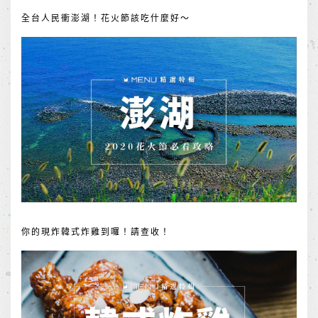
全台人民衝澎湖！花火節該吃什麼好～
你的現炸韓式炸雞到囉！請查收！