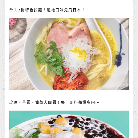
台北8間特色拉麵！道地口味免飛日本！
珍珠、芋圓、仙草大團圓！每一碗料都爆多阿～