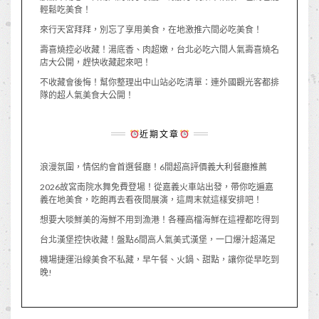
輕鬆吃美食！
來行天宮拜拜，別忘了享用美食，在地激推六間必吃美食！
壽喜燒控必收藏！湯底香、肉超嫩，台北必吃六間人氣壽喜燒名
店大公開，趕快收藏起來吧！
不收藏會後悔！幫你整理出中山站必吃清單：連外國觀光客都排
隊的超人氣美食大公開！
近期文章
浪漫氛圍，情侶約會首選餐廳！6間超高評價義大利餐廳推薦
2026故宮南院水舞免費登場！從嘉義火車站出發，帶你吃遍嘉
義在地美食，吃飽再去看夜間展演，這周末就這樣安排吧！
想要大啖鮮美的海鮮不用到漁港！各種高檔海鮮在這裡都吃得到
台北漢堡控快收藏！盤點6間高人氣美式漢堡，一口爆汁超滿足
機場捷運沿線美食不私藏，早午餐、火鍋、甜點，讓你從早吃到
晚!