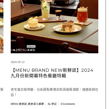
2024-09-13
【MENU BRAND NEW新鮮誌】2024
九月份新開幕特色餐廳特輯
！幫
老宅復古咖啡廳、日系甜點專賣店和高級餐酒館，通通收錄在
這！
MENU 美食誌
,
美食深入報導
-
by
亭云
-
0 Comments