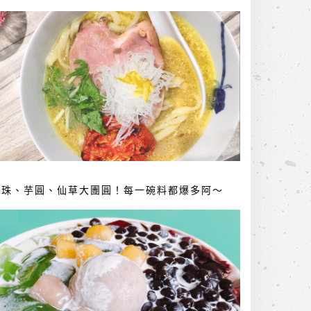
珍珠、芋圓、仙草大團圓！每一碗料都爆多阿～