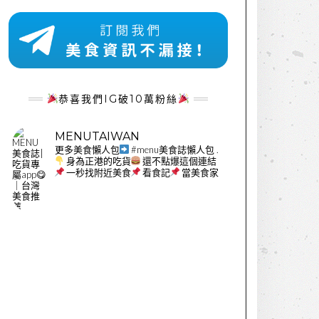
恭喜我們IG破10萬粉絲
MENUTAIWAN
更多美食懶人包
#menu美食誌懶人包
.
身為正港的吃貨
還不點爆這個連結
一秒找附近美食
看食記
當美食家