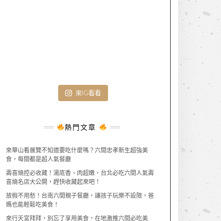
來IG看看
熱門文章
來華山看展覽不知道要吃什麼嗎？六間忠孝新生超強美
食，每間都是超人氣餐廳
壽喜燒控必收藏！湯底香、肉超嫩，台北必吃六間人氣壽
喜燒名店大公開，趕快收藏起來吧！
放假不用愁！台南六間親子餐廳，讓孩子玩樂不設限，爸
媽也能輕鬆吃美食！
來行天宮拜拜，別忘了享用美食，在地激推六間必吃美