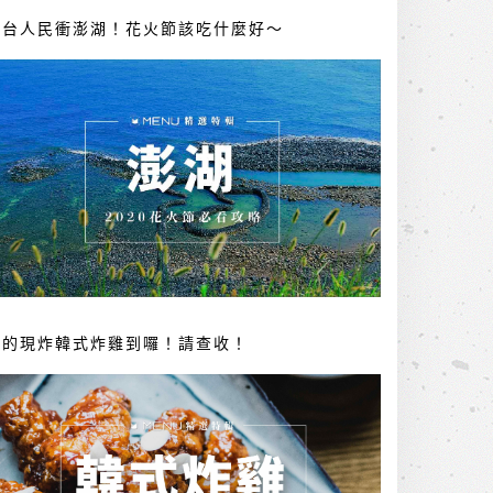
全台人民衝澎湖！花火節該吃什麼好～
你的現炸韓式炸雞到囉！請查收！