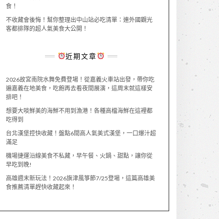
食！
不收藏會後悔！幫你整理出中山站必吃清單：連外國觀光
客都排隊的超人氣美食大公開！
近期文章
2026故宮南院水舞免費登場！從嘉義火車站出發，帶你吃
遍嘉義在地美食，吃飽再去看夜間展演，這周末就這樣安
排吧！
想要大啖鮮美的海鮮不用到漁港！各種高檔海鮮在這裡都
吃得到
台北漢堡控快收藏！盤點6間高人氣美式漢堡，一口爆汁超
滿足
機場捷運沿線美食不私藏，早午餐、火鍋、甜點，讓你從
早吃到晚!
高雄週末新玩法！2026旗津風箏節7/25登場，這篇高雄美
食推薦清單趕快收藏起來！