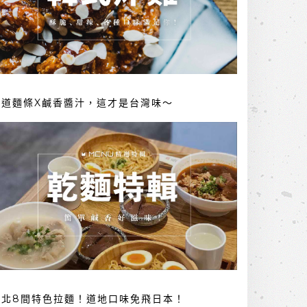
勁道麵條X鹹香醬汁，這才是台灣味～
台北8間特色拉麵！道地口味免飛日本！