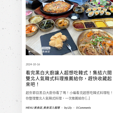
2024-10-16
看完黑白大廚讓人超想吃韓式！集結六間
雙北人氣韓式料理推薦給你，趕快收藏起
來吧！
超夯節目黑白大廚你看了嗎！小編看完超想吃韓式料理啦
你整理雙北人氣韓式料理，一次推薦給你 […]
MENU 美食誌
,
美食深入報導
-
by
Lily
-
0 Comments