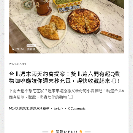
2025-07-30
台北週末雨天約會提案：雙北這六間有超Q動
物咖啡廳讓你週末秒充電，趕快收藏起來吧！
下雨天也不想宅在家？週末來場療癒又新奇的小冒險吧！精選台北6
間有貓咪、鸚鵡、爬蟲陪伴的動物 […]
MENU 美食誌
,
美食深入報導
-
by
Lily
-
0 Comments
關於MENU