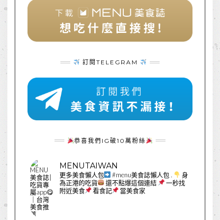
訂閱TELEGRAM
恭喜我們IG破10萬粉絲
MENUTAIWAN
更多美食懶人包
#menu美食誌懶人包
.
身
為正港的吃貨
還不點爆這個連結
一秒找
附近美食
看食記
當美食家