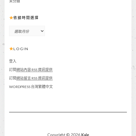
未分類
依據時間選擇
依
據
時
LOGIN
間
選
擇
登入
訂閱
網站內容 RSS 資訊提供
訂閱
網站留言 RSS 資訊提供
WORDPRESS 台灣繁體中文
Copyright © 2026
Kale