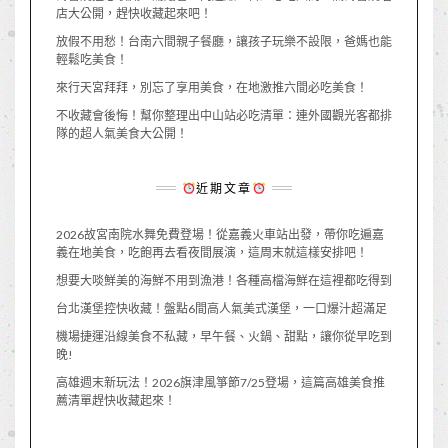
店大公開，趕快收藏起來吧！
放假不用愁！台南六間親子餐廳，讓孩子玩樂不設限，爸媽也能
輕鬆吃美食！
來行天宮拜拜，別忘了享用美食，在地激推六間必吃美食！
不收藏會後悔！幫你整理出中山站必吃清單：連外國觀光客都排
隊的超人氣美食大公開！
近期文章
2026故宮南院水舞免費登場！從嘉義火車站出發，帶你吃遍嘉
義在地美食，吃飽再去看夜間展演，這周末就這樣安排吧！
想要大啖鮮美的海鮮不用到漁港！各種高檔海鮮在這裡都吃得到
台北漢堡控快收藏！盤點6間高人氣美式漢堡，一口爆汁超滿足
機場捷運沿線美食不私藏，早午餐、火鍋、甜點，讓你從早吃到
晚!
高雄週末新玩法！2026旗津風箏節7/25登場，這篇高雄美食推
薦清單趕快收藏起來！