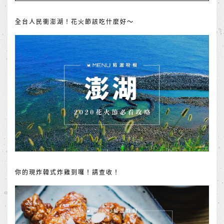
全台人民衝澎湖！花火節該吃什麼好～
你的現炸韓式炸雞到囉！請查收！