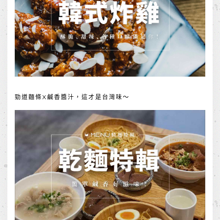
勁道麵條X鹹香醬汁，這才是台灣味～