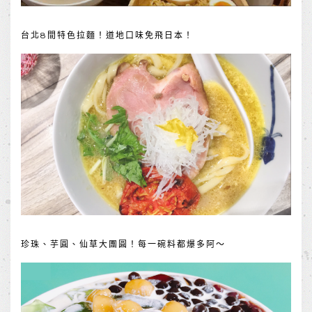
台北8間特色拉麵！道地口味免飛日本！
珍珠、芋圓、仙草大團圓！每一碗料都爆多阿～