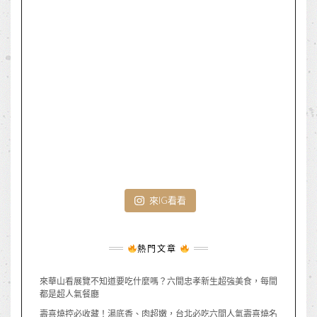
來IG看看
熱門文章
來華山看展覽不知道要吃什麼嗎？六間忠孝新生超強美食，每間
都是超人氣餐廳
壽喜燒控必收藏！湯底香、肉超嫩，台北必吃六間人氣壽喜燒名