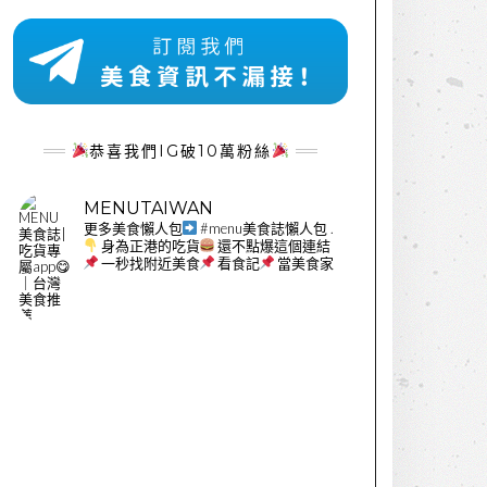
恭喜我們IG破10萬粉絲
MENUTAIWAN
更多美食懶人包
#menu美食誌懶人包
.
身為正港的吃貨
還不點爆這個連結
一秒找附近美食
看食記
當美食家