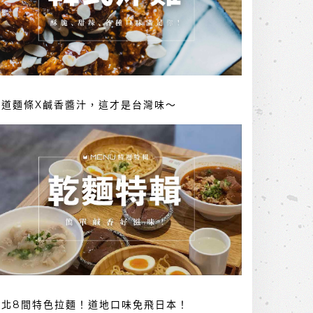
勁道麵條X鹹香醬汁，這才是台灣味～
台北8間特色拉麵！道地口味免飛日本！