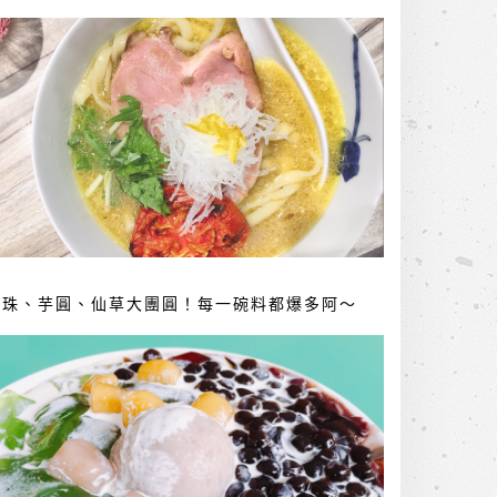
珍珠、芋圓、仙草大團圓！每一碗料都爆多阿～