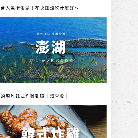
全台人民衝澎湖！花火節該吃什麼好～
你的現炸韓式炸雞到囉！請查收！