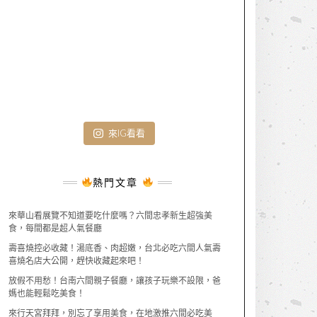
來IG看看
熱門文章
來華山看展覽不知道要吃什麼嗎？六間忠孝新生超強美
食，每間都是超人氣餐廳
壽喜燒控必收藏！湯底香、肉超嫩，台北必吃六間人氣壽
喜燒名店大公開，趕快收藏起來吧！
放假不用愁！台南六間親子餐廳，讓孩子玩樂不設限，爸
媽也能輕鬆吃美食！
來行天宮拜拜，別忘了享用美食，在地激推六間必吃美