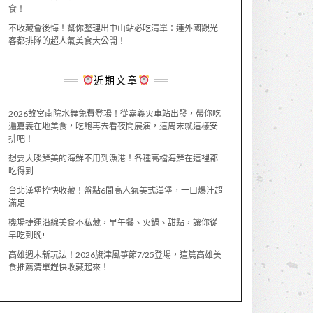
食！
不收藏會後悔！幫你整理出中山站必吃清單：連外國觀光
客都排隊的超人氣美食大公開！
近期文章
2026故宮南院水舞免費登場！從嘉義火車站出發，帶你吃
遍嘉義在地美食，吃飽再去看夜間展演，這周末就這樣安
排吧！
想要大啖鮮美的海鮮不用到漁港！各種高檔海鮮在這裡都
吃得到
台北漢堡控快收藏！盤點6間高人氣美式漢堡，一口爆汁超
滿足
機場捷運沿線美食不私藏，早午餐、火鍋、甜點，讓你從
早吃到晚!
高雄週末新玩法！2026旗津風箏節7/25登場，這篇高雄美
食推薦清單趕快收藏起來！