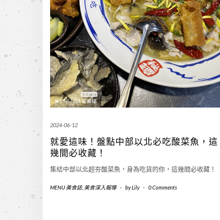
2024-06-12
就愛這味！盤點中部以北必吃酸菜魚，這
幾間必收藏！
集結中部以北超夯酸菜魚，身為吃貨的你，這幾間必收藏！
MENU 美食誌
,
美食深入報導
-
by
Lily
-
0 Comments