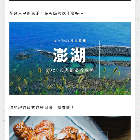
全台人民衝澎湖！花火節該吃什麼好～
你的現炸韓式炸雞到囉！請查收！