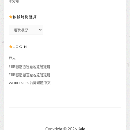
未分類
依據時間選擇
依
據
時
LOGIN
間
選
擇
登入
訂閱
網站內容 RSS 資訊提供
訂閱
網站留言 RSS 資訊提供
WORDPRESS 台灣繁體中文
Copyright © 2026
Kale