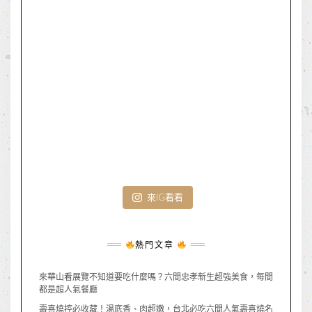
來IG看看
熱門文章
來華山看展覽不知道要吃什麼嗎？六間忠孝新生超強美食，每間
都是超人氣餐廳
壽喜燒控必收藏！湯底香、肉超嫩，台北必吃六間人氣壽喜燒名