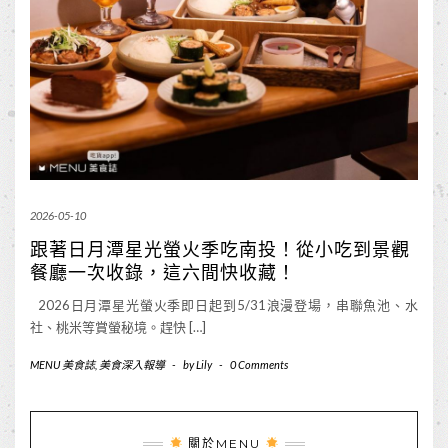
2026-05-10
跟著日月潭星光螢火季吃南投！從小吃到景觀
餐廳一次收錄，這六間快收藏！
2026日月潭星光螢火季即日起到5/31浪漫登場，串聯魚池、水
社、桃米等賞螢秘境。趕快 […]
MENU 美食誌
,
美食深入報導
-
by
Lily
-
0 Comments
關於MENU