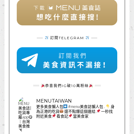
訂閱TELEGRAM
恭喜我們IG破10萬粉絲
MENUTAIWAN
更多美食懶人包
#menu美食誌懶人包
.
身
為正港的吃貨
還不點爆這個連結
一秒找
附近美食
看食記
當美食家