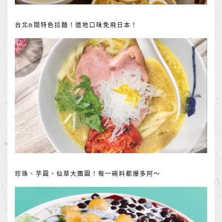
台北8間特色拉麵！道地口味免飛日本！
珍珠、芋圓、仙草大團圓！每一碗料都爆多阿～