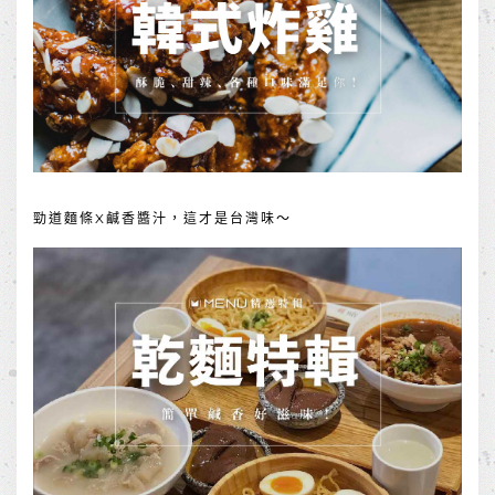
勁道麵條X鹹香醬汁，這才是台灣味～