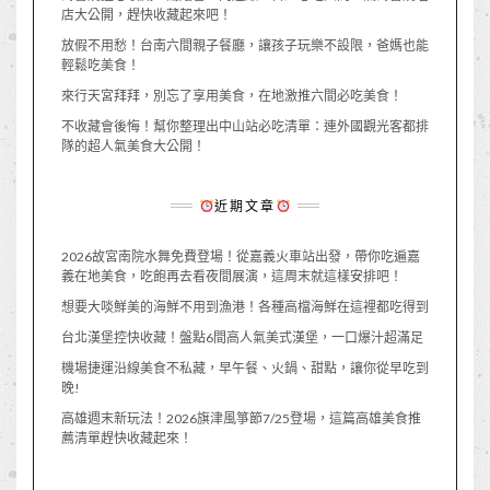
店大公開，趕快收藏起來吧！
放假不用愁！台南六間親子餐廳，讓孩子玩樂不設限，爸媽也能
輕鬆吃美食！
來行天宮拜拜，別忘了享用美食，在地激推六間必吃美食！
不收藏會後悔！幫你整理出中山站必吃清單：連外國觀光客都排
隊的超人氣美食大公開！
近期文章
2026故宮南院水舞免費登場！從嘉義火車站出發，帶你吃遍嘉
義在地美食，吃飽再去看夜間展演，這周末就這樣安排吧！
想要大啖鮮美的海鮮不用到漁港！各種高檔海鮮在這裡都吃得到
台北漢堡控快收藏！盤點6間高人氣美式漢堡，一口爆汁超滿足
機場捷運沿線美食不私藏，早午餐、火鍋、甜點，讓你從早吃到
晚!
高雄週末新玩法！2026旗津風箏節7/25登場，這篇高雄美食推
薦清單趕快收藏起來！