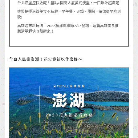
台北漢堡控快收藏！盤點6間高人氣美式漢堡，一口爆汁超滿足
機場捷運沿線美食不私藏，早午餐、火鍋、甜點，讓你從早吃到
晚!
高雄週末新玩法！2026旗津風箏節7/25登場，這篇高雄美食推
薦清單趕快收藏起來！
全台人民衝澎湖！花火節該吃什麼好～