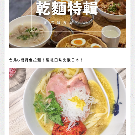
台北8間特色拉麵！道地口味免飛日本！