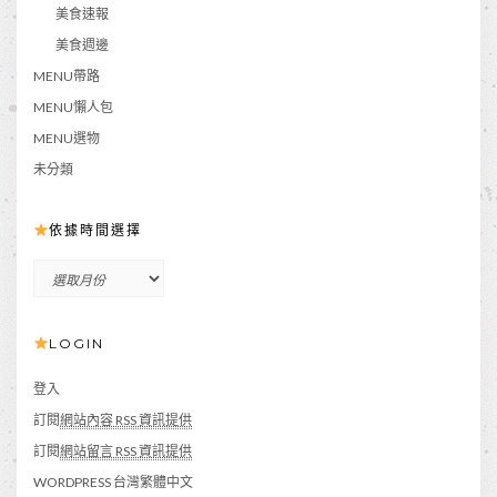
美食速報
美食週邊
MENU帶路
MENU懶人包
MENU選物
未分類
依據時間選擇
依
據
時
LOGIN
間
選
擇
登入
訂閱
網站內容 RSS 資訊提供
訂閱
網站留言 RSS 資訊提供
WORDPRESS 台灣繁體中文