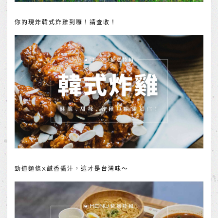
你的現炸韓式炸雞到囉！請查收！
勁道麵條X鹹香醬汁，這才是台灣味～