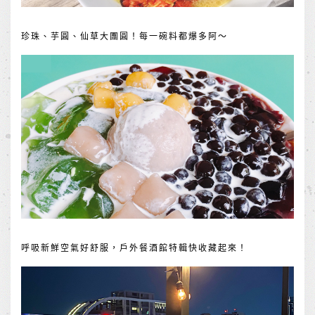
珍珠、芋圓、仙草大團圓！每一碗料都爆多阿～
呼吸新鮮空氣好舒服，戶外餐酒館特輯快收藏起來！