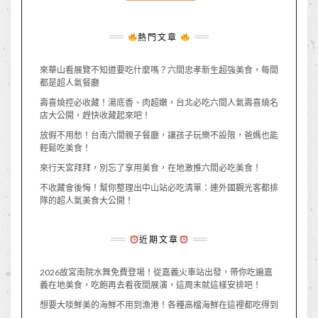
熱門文章
來華山看展覽不知道要吃什麼嗎？六間忠孝新生超強美食，每間
都是超人氣餐廳
壽喜燒控必收藏！湯底香、肉超嫩，台北必吃六間人氣壽喜燒名
店大公開，趕快收藏起來吧！
放假不用愁！台南六間親子餐廳，讓孩子玩樂不設限，爸媽也能
輕鬆吃美食！
來行天宮拜拜，別忘了享用美食，在地激推六間必吃美食！
不收藏會後悔！幫你整理出中山站必吃清單：連外國觀光客都排
隊的超人氣美食大公開！
近期文章
2026故宮南院水舞免費登場！從嘉義火車站出發，帶你吃遍嘉
義在地美食，吃飽再去看夜間展演，這周末就這樣安排吧！
想要大啖鮮美的海鮮不用到漁港！各種高檔海鮮在這裡都吃得到