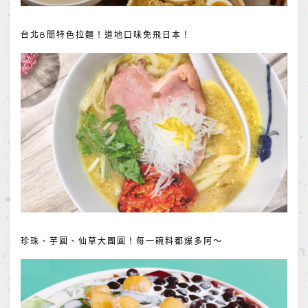
台北8間特色拉麵！道地口味免飛日本！
珍珠、芋圓、仙草大團圓！每一碗料都爆多阿～