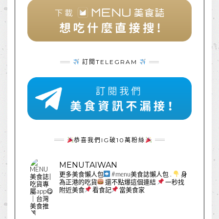
訂閱TELEGRAM
恭喜我們IG破10萬粉絲
MENUTAIWAN
更多美食懶人包
#menu美食誌懶人包
.
身
為正港的吃貨
還不點爆這個連結
一秒找
附近美食
看食記
當美食家