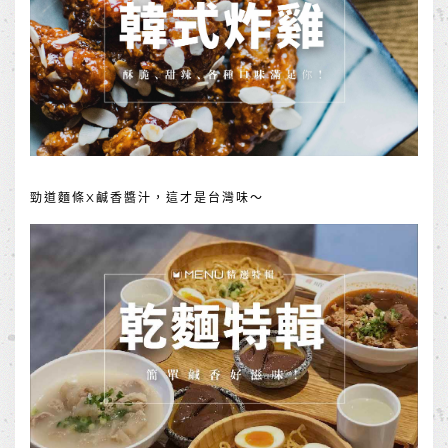
勁道麵條X鹹香醬汁，這才是台灣味～