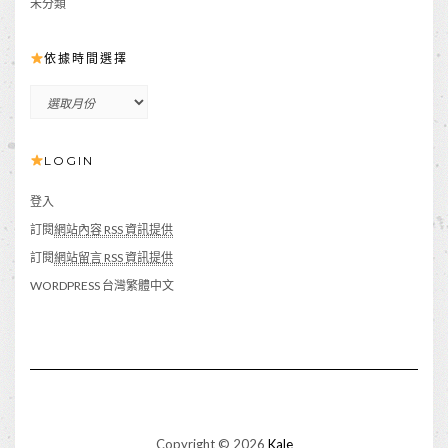
未分類
依據時間選擇
依
據
時
LOGIN
間
選
擇
登入
訂閱
網站內容 RSS 資訊提供
訂閱
網站留言 RSS 資訊提供
WORDPRESS 台灣繁體中文
Copyright © 2026
Kale