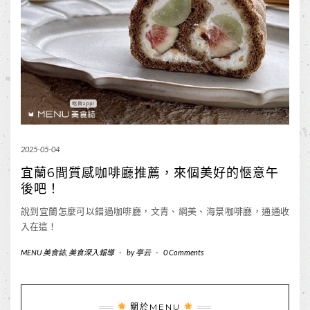
2025-05-04
宜蘭6間質感咖啡廳推薦，來個美好的愜意午
後吧！
說到宜蘭怎麼可以錯過咖啡廳，文青、網美、海景咖啡廳，通通收
入在這！
MENU 美食誌
,
美食深入報導
-
by
亭云
-
0 Comments
關於MENU