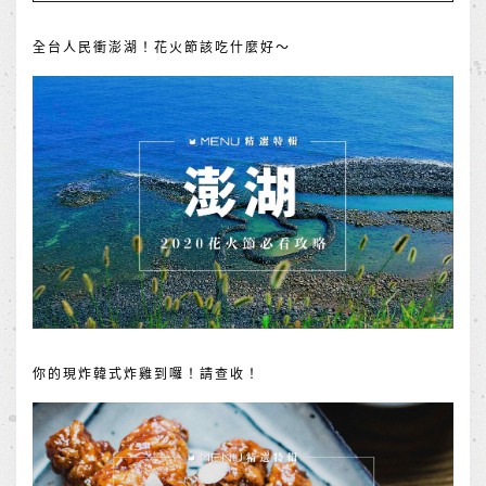
全台人民衝澎湖！花火節該吃什麼好～
你的現炸韓式炸雞到囉！請查收！