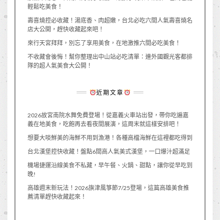
輕鬆吃美食！
壽喜燒控必收藏！湯底香、肉超嫩，台北必吃六間人氣壽喜燒名
店大公開，趕快收藏起來吧！
來行天宮拜拜，別忘了享用美食，在地激推六間必吃美食！
不收藏會後悔！幫你整理出中山站必吃清單：連外國觀光客都排
隊的超人氣美食大公開！
近期文章
2026故宮南院水舞免費登場！從嘉義火車站出發，帶你吃遍嘉
義在地美食，吃飽再去看夜間展演，這周末就這樣安排吧！
想要大啖鮮美的海鮮不用到漁港！各種高檔海鮮在這裡都吃得到
台北漢堡控快收藏！盤點6間高人氣美式漢堡，一口爆汁超滿足
機場捷運沿線美食不私藏，早午餐、火鍋、甜點，讓你從早吃到
晚!
高雄週末新玩法！2026旗津風箏節7/25登場，這篇高雄美食推
薦清單趕快收藏起來！