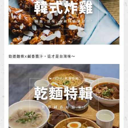
勁道麵條X鹹香醬汁，這才是台灣味～