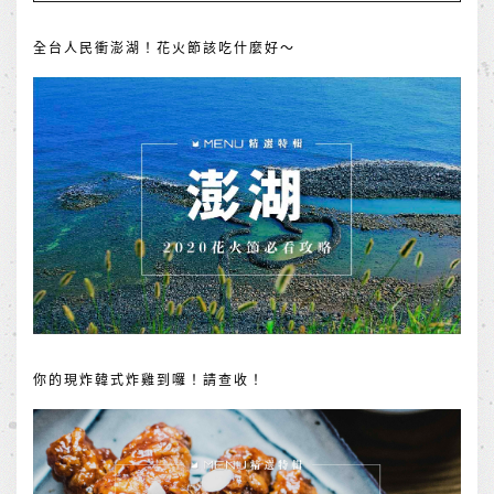
全台人民衝澎湖！花火節該吃什麼好～
你的現炸韓式炸雞到囉！請查收！