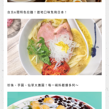
台北8間特色拉麵！道地口味免飛日本！
珍珠、芋圓、仙草大團圓！每一碗料都爆多阿～