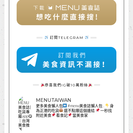
訂閱TELEGRAM
恭喜我們IG破10萬粉絲
MENUTAIWAN
更多美食懶人包
#menu美食誌懶人包
.
身
為正港的吃貨
還不點爆這個連結
一秒找
附近美食
看食記
當美食家