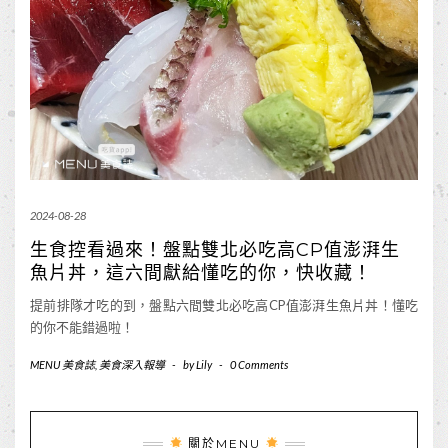
2024-08-28
生食控看過來！盤點雙北必吃高CP值澎湃生
魚片丼，這六間獻給懂吃的你，快收藏！
提前排隊才吃的到，盤點六間雙北必吃高CP值澎湃生魚片丼！懂吃
的你不能錯過啦！
MENU 美食誌
,
美食深入報導
-
by
Lily
-
0 Comments
關於MENU