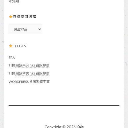
未分類
依據時間選擇
依
據
時
LOGIN
間
選
擇
登入
訂閱
網站內容 RSS 資訊提供
訂閱
網站留言 RSS 資訊提供
WORDPRESS 台灣繁體中文
Copyright © 2026
Kale