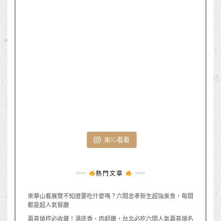
來IG看看
熱門文章
來華山看展覽不知道要吃什麼嗎？六間忠孝新生超強美食，每間
都是超人氣餐廳
壽喜燒控必收藏！湯底香、肉超嫩，台北必吃六間人氣壽喜燒名