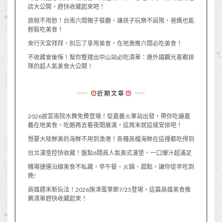
店大公開，趕快收藏起來吧！
放假不用愁！台南六間親子餐廳，讓孩子玩樂不設限，爸媽也能
輕鬆吃美食！
來行天宮拜拜，別忘了享用美食，在地激推六間必吃美食！
不收藏會後悔！幫你整理出中山站必吃清單：連外國觀光客都排
隊的超人氣美食大公開！
近期文章
2026故宮南院水舞免費登場！從嘉義火車站出發，帶你吃遍嘉
義在地美食，吃飽再去看夜間展演，這周末就這樣安排吧！
想要大啖鮮美的海鮮不用到漁港！各種高檔海鮮在這裡都吃得到
台北漢堡控快收藏！盤點6間高人氣美式漢堡，一口爆汁超滿足
機場捷運沿線美食不私藏，早午餐、火鍋、甜點，讓你從早吃到
晚!
高雄週末新玩法！2026旗津風箏節7/25登場，這篇高雄美食推
薦清單趕快收藏起來！